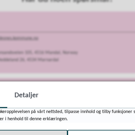
desnes.kommune.no
iansandsveien 105, 4516 Mandal, Norway
Heddeland 26, 4534 Marnardal
dsen
Detaljer
keropplevelsen på vårt nettsted, tilpasse innhold og tilby funksjoner 
kildsen@lindesnes.kommune.no
er i henhold til denne erklæringen.