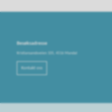
Besøksadresse
Kristiansandsveien 105, 4516 Mandal
Kontakt oss