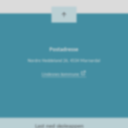
Postadresse
Nordre Heddeland 26, 4534 Marnardal
Lindesnes kommune
Last ned skoleappen