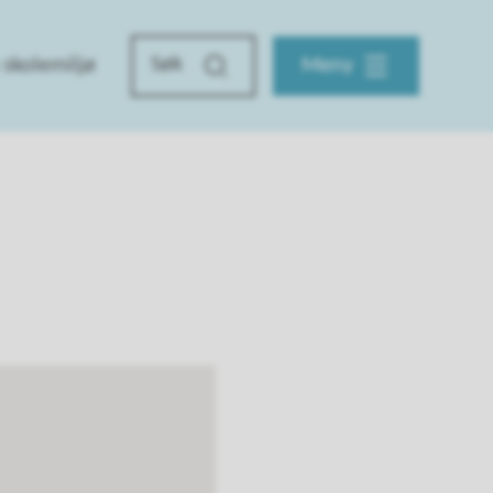
skolemiljø
Meny