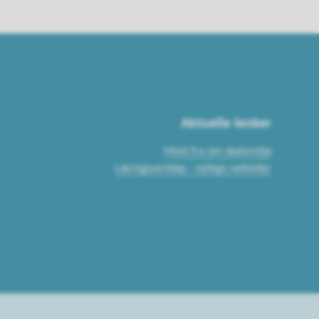
Aktuelle lenker
Meld fra om skolemiljø
Læringsverktøy - nyttige nettsider