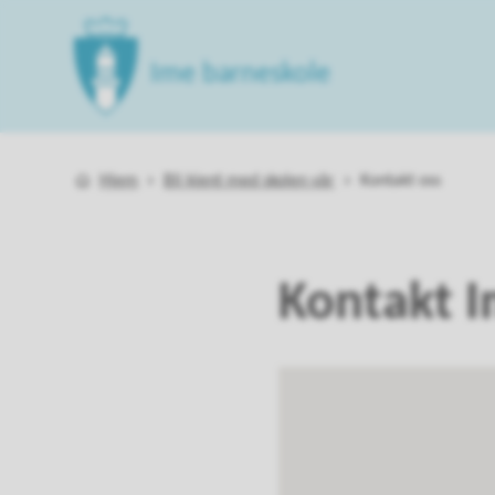
Ime barneskole
Du er her:
Hjem
Bli kjent med skolen vår
Kontakt oss
Kontakt I