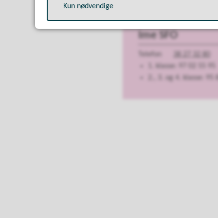
Kun nødvendige
Ime SFO
Telefon
38 27 32 80
1. klasse: 97 02 55 95
2., 3. og 4. klasse: 95