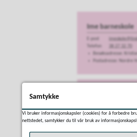
Ime barneskole
E-post
imeskole@lin
Telefon
38 27 32 70
Besøksadresse: Krist
Postadresse: Nordre 
Sten-Rune Askil
Samtykke
Rektor/enhetsleder
Vi bruker informasjonskapsler (cookies) for å forbedre bru
E-post
sten.rune.as
nettstedet, samtykker du til vår bruk av informasjonskapsl
Telefon
90 98 62 33