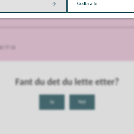
Godta alle
 82 77 13
Fant du det du lette etter?
Ja
Nei