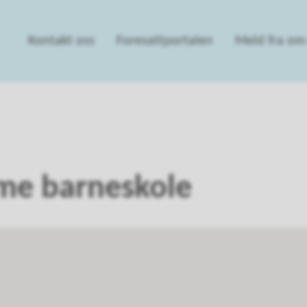
Kontakt oss
Foresattportalen
Meld fra om 
me barneskole